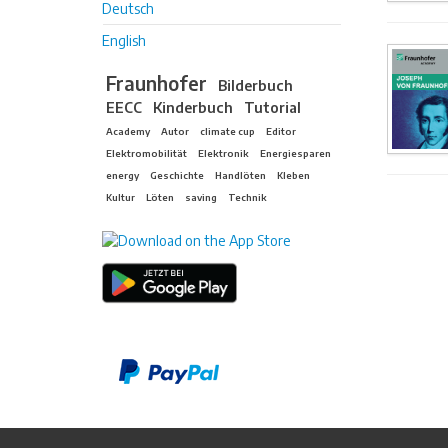
Deutsch
English
Fraunhofer
Bilderbuch
EECC
Kinderbuch
Tutorial
Academy
Autor
climate cup
Editor
Elektromobilität
Elektronik
Energiesparen
energy
Geschichte
Handlöten
Kleben
Kultur
Löten
saving
Technik