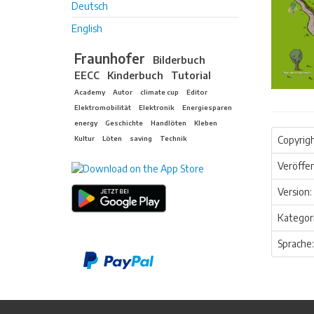
Deutsch
English
Fraunhofer
Bilderbuch
EECC
Kinderbuch
Tutorial
Academy
Autor
climate cup
Editor
Elektromobilität
Elektronik
Energiesparen
energy
Geschichte
Handlöten
Kleben
Kultur
Löten
saving
Technik
Copyrigh
Veröffen
Version:
Kategori
Sprache: