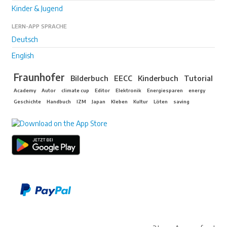
Kinder & Jugend
LERN-APP SPRACHE
Deutsch
English
Fraunhofer
Bilderbuch
EECC
Kinderbuch
Tutorial
Academy
Autor
climate cup
Editor
Elektronik
Energiesparen
energy
Geschichte
Handbuch
IZM
Japan
Kleben
Kultur
Löten
saving