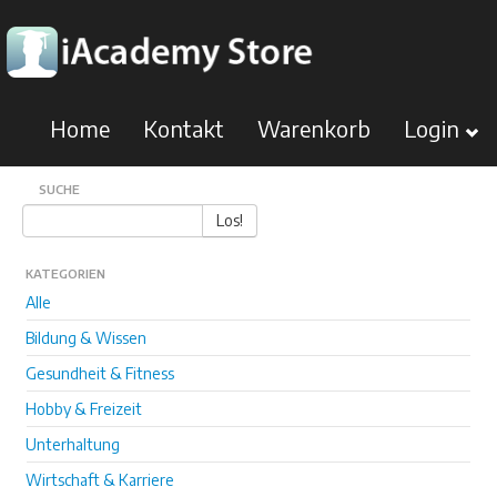
Home
Kontakt
Warenkorb
Login
SUCHE
Los!
KATEGORIEN
Alle
Bildung & Wissen
Gesundheit & Fitness
Hobby & Freizeit
Unterhaltung
Wirtschaft & Karriere