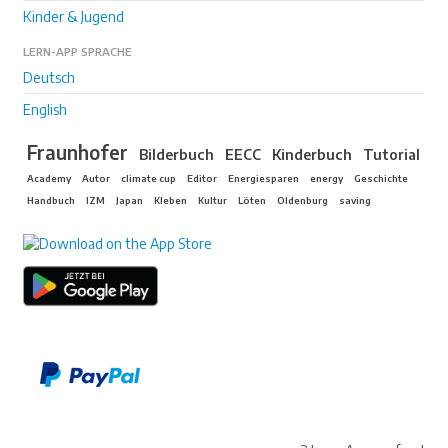
Kinder & Jugend
LERN-APP SPRACHE
Deutsch
English
Fraunhofer
Bilderbuch
EECC
Kinderbuch
Tutorial
Academy
Autor
climate cup
Editor
Energiesparen
energy
Geschichte
Handbuch
IZM
Japan
Kleben
Kultur
Löten
Oldenburg
saving