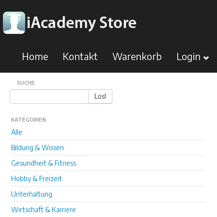
Home
Kontakt
Warenkorb
Login
SUCHE
Los!
KATEGORIEN
Alle
Bildung & Wissen
Gesundheit & Fitness
Hobby & Freizeit
Unterhaltung
Wirtschaft & Karriere