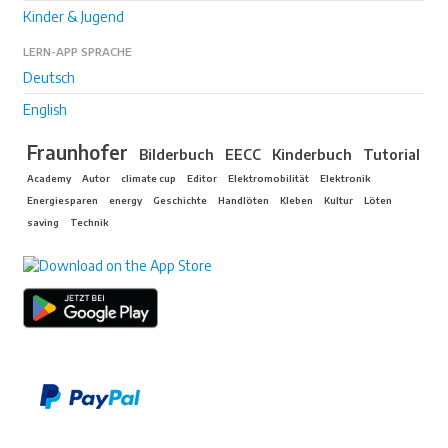
Kinder & Jugend
LERN-APP SPRACHE
Deutsch
English
Fraunhofer
Bilderbuch
EECC
Kinderbuch
Tutorial
Academy
Autor
climate cup
Editor
Elektromobilität
Elektronik
Energiesparen
energy
Geschichte
Handlöten
Kleben
Kultur
Löten
saving
Technik