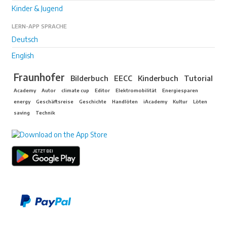
Kinder & Jugend
LERN-APP SPRACHE
Deutsch
English
Fraunhofer
Bilderbuch
EECC
Kinderbuch
Tutorial
Academy
Autor
climate cup
Editor
Elektromobilität
Energiesparen
energy
Geschäftsreise
Geschichte
Handlöten
iAcademy
Kultur
Löten
saving
Technik