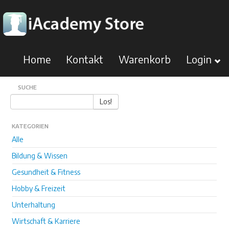
Home
Kontakt
Warenkorb
Login
SUCHE
Los!
KATEGORIEN
Alle
Bildung & Wissen
Gesundheit & Fitness
Hobby & Freizeit
Unterhaltung
Wirtschaft & Karriere