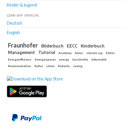
Kinder & Jugend
LERN-APP SPRACHE
Deutsch
English
Fraunhofer
Bilderbuch
EECC
Kinderbuch
Management
Tutorial
Academy
Autor
climate cup
Editor
Energieeffizienz
Energiesparen
energy
Geschichte
Informatik
Kommunikation
Kultur
Löten
Roberta
saving