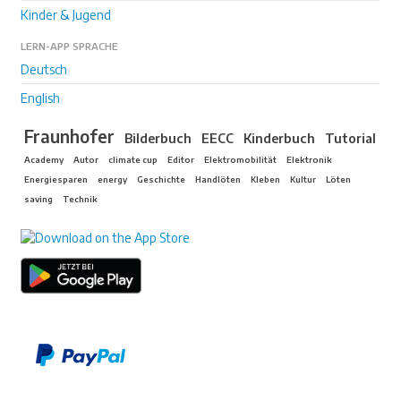
Kinder & Jugend
LERN-APP SPRACHE
Deutsch
English
Fraunhofer
Bilderbuch
EECC
Kinderbuch
Tutorial
Academy
Autor
climate cup
Editor
Elektromobilität
Elektronik
Energiesparen
energy
Geschichte
Handlöten
Kleben
Kultur
Löten
saving
Technik