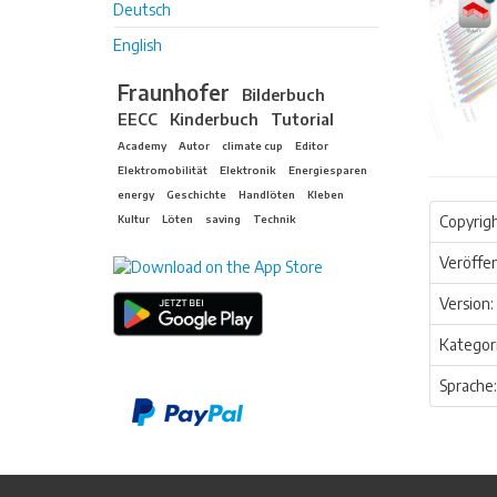
Deutsch
English
Fraunhofer
Bilderbuch
EECC
Kinderbuch
Tutorial
Academy
Autor
climate cup
Editor
Elektromobilität
Elektronik
Energiesparen
energy
Geschichte
Handlöten
Kleben
Kultur
Löten
saving
Technik
Copyrigh
Veröffen
Version:
Kategori
Sprache: