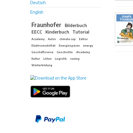
Deutsch
English
Fraunhofer
Bilderbuch
EECC
Kinderbuch
Tutorial
Academy
Autor
climate cup
Editor
Elektromobilität
Energiesparen
energy
Geschäftsreise
Geschichte
iAcademy
Kultur
Löten
Logistik
saving
Weiterbildung