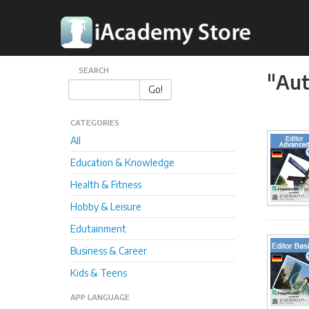
SEARCH
"Aut
Go!
CATEGORIES
All
Education & Knowledge
Health & Fitness
Hobby & Leisure
Edutainment
Business & Career
Kids & Teens
APP LANGUAGE