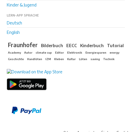
Kinder & Jugend
LERN-APP SPRACHE
Deutsch
English
Fraunhofer
Bilderbuch
EECC
Kinderbuch
Tutorial
Academy
Autor
climate cup
Editor
Elektronik
Energiesparen
energy
Geschichte
Handlöten
IZM
Kleben
Kultur
Löten
saving
Technik