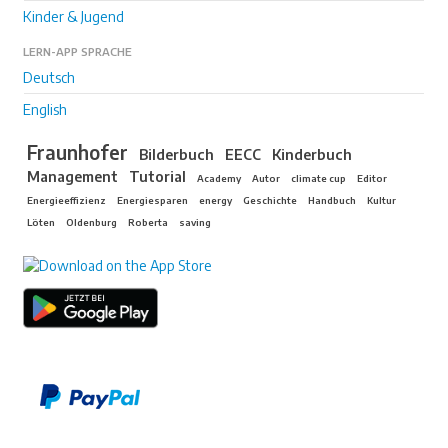
Kinder & Jugend
LERN-APP SPRACHE
Deutsch
English
Fraunhofer
Bilderbuch
EECC
Kinderbuch
Management
Tutorial
Academy
Autor
climate cup
Editor
Energieeffizienz
Energiesparen
energy
Geschichte
Handbuch
Kultur
Löten
Oldenburg
Roberta
saving