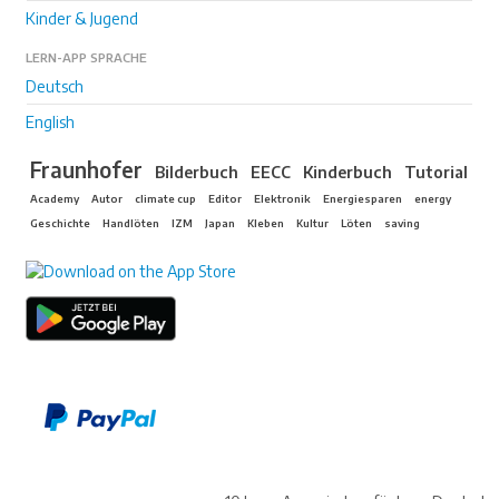
Kinder & Jugend
LERN-APP SPRACHE
Deutsch
English
Fraunhofer
Bilderbuch
EECC
Kinderbuch
Tutorial
Academy
Autor
climate cup
Editor
Elektronik
Energiesparen
energy
Geschichte
Handlöten
IZM
Japan
Kleben
Kultur
Löten
saving