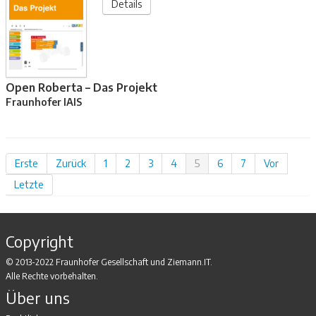
Details
Open Roberta – Das Projekt
Fraunhofer IAIS
Erste
Zurück
1
2
3
4
5
6
7
Vor
Letzte
Copyright
© 2013-2022 Fraunhofer Gesellschaft und Ziemann.IT.
Alle Rechte vorbehalten.
Über uns