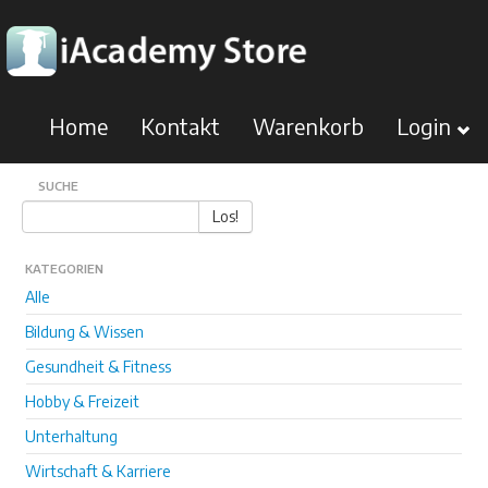
Home
Kontakt
Warenkorb
Login
SUCHE
Los!
KATEGORIEN
Alle
Bildung & Wissen
Gesundheit & Fitness
Hobby & Freizeit
Unterhaltung
Wirtschaft & Karriere