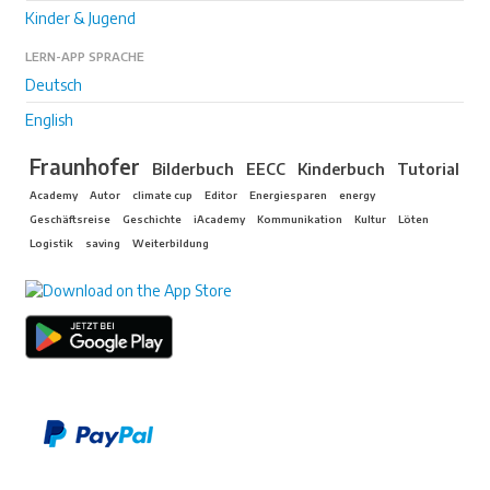
Kinder & Jugend
LERN-APP SPRACHE
Deutsch
English
Fraunhofer
Bilderbuch
EECC
Kinderbuch
Tutorial
Academy
Autor
climate cup
Editor
Energiesparen
energy
Geschäftsreise
Geschichte
iAcademy
Kommunikation
Kultur
Löten
Logistik
saving
Weiterbildung