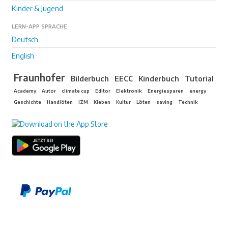
Kinder & Jugend
LERN-APP SPRACHE
Deutsch
English
Fraunhofer
Bilderbuch
EECC
Kinderbuch
Tutorial
Academy
Autor
climate cup
Editor
Elektronik
Energiesparen
energy
Geschichte
Handlöten
IZM
Kleben
Kultur
Löten
saving
Technik